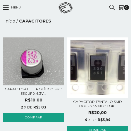
MENU
0
Início
/
CAPACITORES
CAPACITOR ELETROLÍTICO SMD
330UF X 6,3V...
R$10,00
CAPACITOR TÂNTALO SMD
330UF 2.5V NEC TOK...
2
X DE
R$5,83
R$20,00
4
X DE
R$5,94
COMPRAR