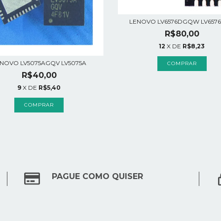
LENOVO LV6576DGQW LV6576
R$80,00
12
X DE
R$8,23
NOVO LV5075AGQV LV5075A
R$40,00
9
X DE
R$5,40
PAGUE COMO QUISER