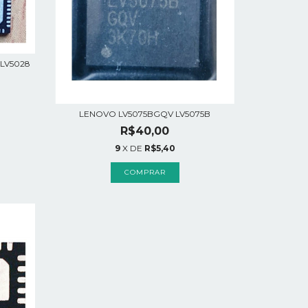
LV5028
LENOVO LV5075BGQV LV5075B
R$40,00
9
X DE
R$5,40