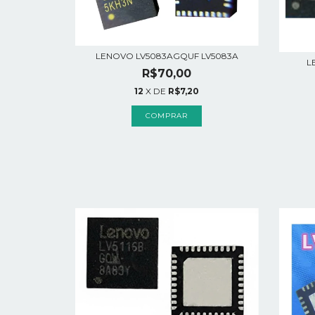
LENOVO LV5083AGQUF LV5083A
L
R$70,00
12
X DE
R$7,20