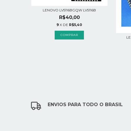
LENOVO LV5116BGQW LV5116B
R$40,00
9
X DE
R$5,40
LE
ENVIOS PARA TODO O BRASIL