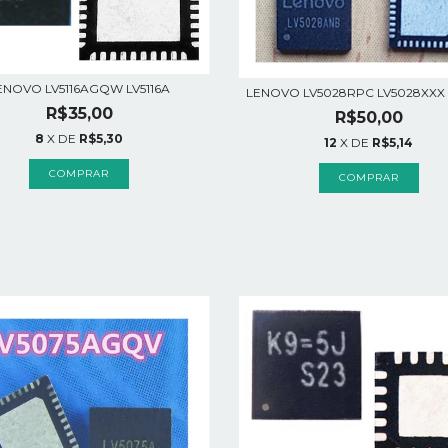
ENOVO LV5116AGQW LV5116A
LENOVO LV5028RPC LV5028XXX 
R$35,00
R$50,00
8
X DE
R$5,30
12
X DE
R$5,14