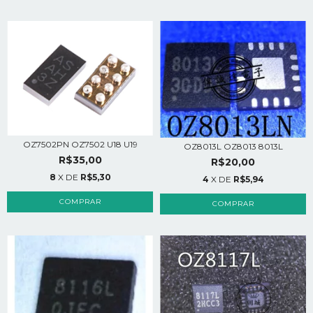
OZ7502PN OZ7502 U18 U19
OZ8013L OZ8013 8013L
R$35,00
R$20,00
8
X DE
R$5,30
4
X DE
R$5,94