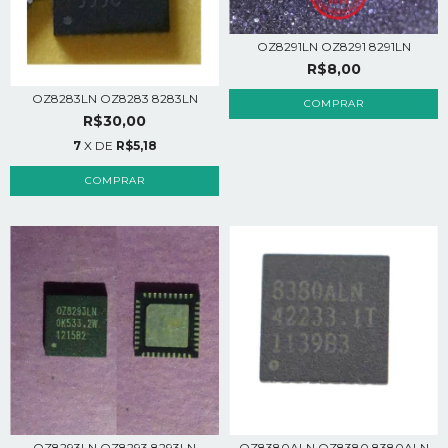
OZ8291LN OZ8291 8291LN
R$8,00
OZ8283LN OZ8283 8283LN
R$30,00
7
X DE
R$5,18
OZ8380ALN OZ8380 8380ALN
OZ8293LN OZ8293 8293LN