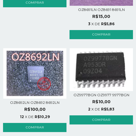
OZ8691LN OZ8691 8691LN
R$15,00
3
X DE
R$5,86
OZ9977BGN OZ9977 9977BGN
R$10,00
OZ8692LN OZ8692 8692LN
R$100,00
2
X DE
R$5,83
12
X DE
R$10,29