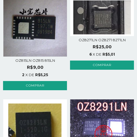
OZ8271LN OZ8271 8271LN
R$25,00
6
X DE
R$5,01
OZ815LN OZ815 815LN
R$9,00
2
X DE
R$5,25