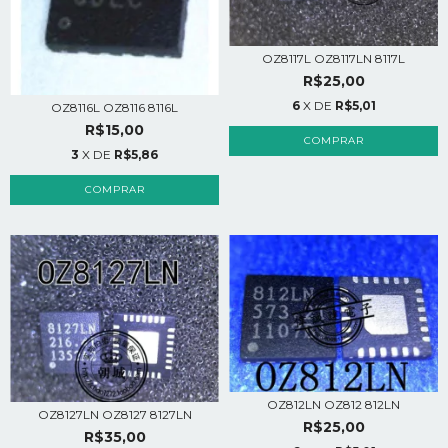
OZ8117L OZ8117LN 8117L
R$25,00
6
X DE
R$5,01
OZ8116L OZ8116 8116L
R$15,00
3
X DE
R$5,86
OZ812LN OZ812 812LN
OZ8127LN OZ8127 8127LN
R$25,00
R$35,00