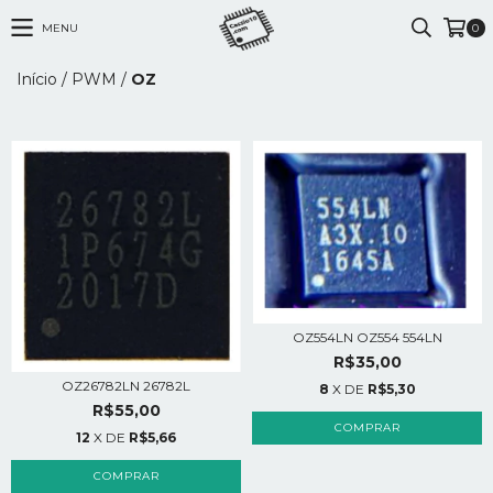
MENU
0
Início
/
PWM
/
OZ
OZ554LN OZ554 554LN
R$35,00
OZ26782LN 26782L
8
X DE
R$5,30
R$55,00
12
X DE
R$5,66