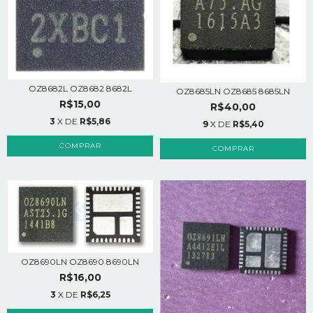
OZ8682L OZ8682 8682L
OZ8685LN OZ8685 8685LN
R$15,00
R$40,00
3
X DE
R$5,86
9
X DE
R$5,40
OZ8690LN OZ8690 8690LN
R$16,00
3
X DE
R$6,25