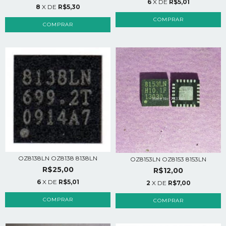
6
X DE
R$5,01
8
X DE
R$5,30
OZ8138LN OZ8138 8138LN
OZ8153LN OZ8153 8153LN
R$25,00
R$12,00
6
X DE
R$5,01
2
X DE
R$7,00