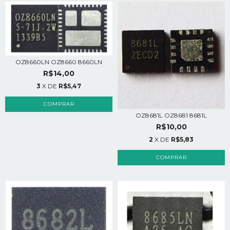
OZ8660LN OZ8660 8660LN
R$14,00
3
X DE
R$5,47
COMPRAR
OZ8681L OZ8681 8681L
R$10,00
2
X DE
R$5,83