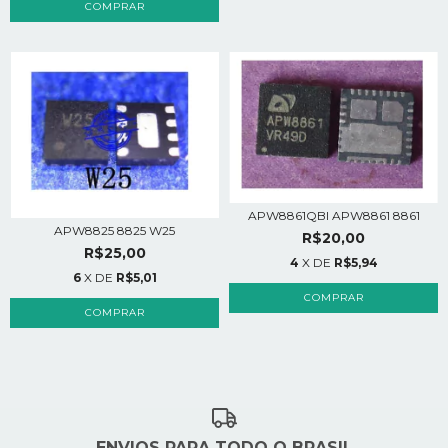
APW8861QBI APW8861 8861
APW8825 8825 W25
R$20,00
R$25,00
4
X DE
R$5,94
6
X DE
R$5,01
ENVIOS PARA TODO O BRASIL