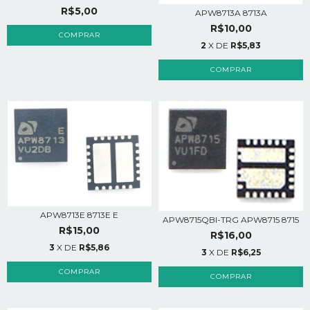
R$5,00
APW8713A 8713A
R$10,00
2
X DE
R$5,83
APW8713E 8713E E
APW8715QBI-TRG APW8715 8715
R$15,00
R$16,00
3
X DE
R$5,86
3
X DE
R$6,25