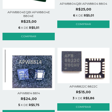
APW8804QBI APW8804 8804
R$25,00
APW8804EQBI APW8804E
6
X DE
R$5,01
8804E
R$25,00
6
X DE
R$5,01
APW8822C 8822C
R$15,00
APW8814 8814
3
X DE
R$5,86
R$24,00
5
X DE
R$5,75