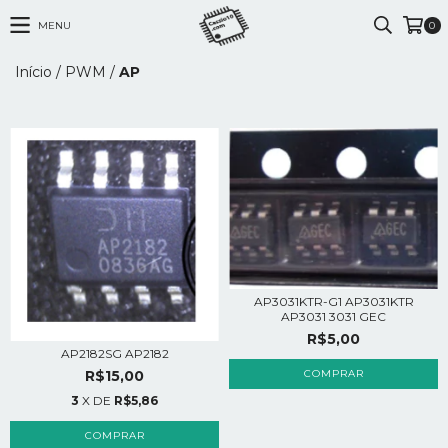
MENU
0
Início
/
PWM
/
AP
AP3031KTR-G1 AP3031KTR
AP3031 3031 GEC
R$5,00
AP2182SG AP2182
R$15,00
3
X DE
R$5,86