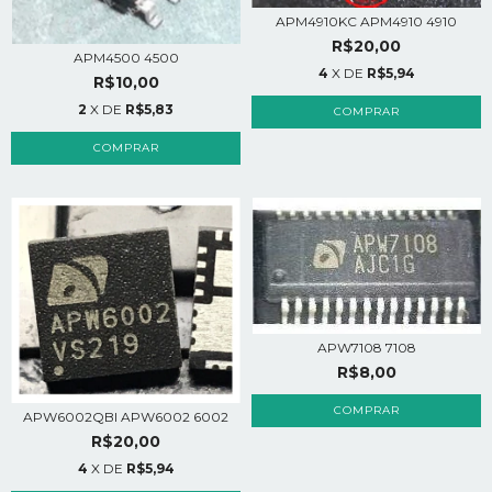
APM4910KC APM4910 4910
R$20,00
APM4500 4500
4
X DE
R$5,94
R$10,00
2
X DE
R$5,83
APW7108 7108
R$8,00
APW6002QBI APW6002 6002
R$20,00
4
X DE
R$5,94