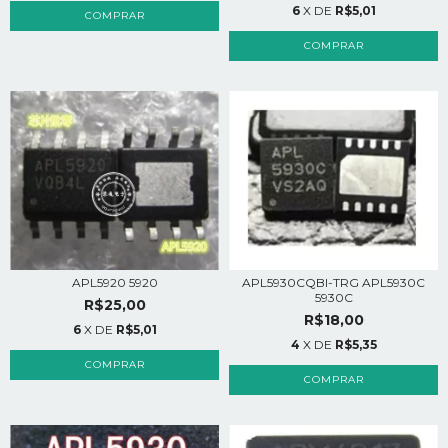
6
X DE
R$5,01
APL5920 5920
APL5930CQBI-TRG APL5930C
5930C
R$25,00
R$18,00
6
X DE
R$5,01
4
X DE
R$5,35