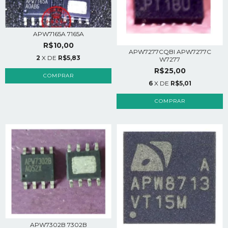
APW7165A 7165A
R$10,00
APW7277CQBI APW7277C
2
X DE
R$5,83
W7277
R$25,00
6
X DE
R$5,01
APW7302B 7302B