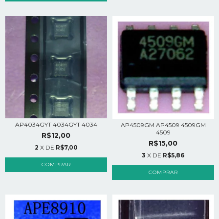
AP4034GYT 4034GYT 4034
AP4509GM AP4509 4509GM
4509
R$12,00
R$15,00
2
X DE
R$7,00
3
X DE
R$5,86