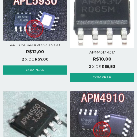
APL5930KAI APL5930 5930
R$12,00
APM4317 4317
R$10,00
2
X DE
R$7,00
2
X DE
R$5,83