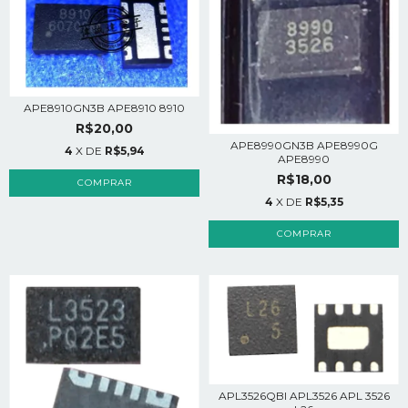
APE8910GN3B APE8910 8910
R$20,00
APE8990GN3B APE8990G
4
X DE
R$5,94
APE8990
R$18,00
4
X DE
R$5,35
APL3526QBI APL3526 APL 3526