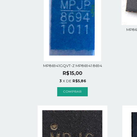
MP86
MP86941GQVT-Z MP86941 8694
R$15,00
3
X DE
R$5,86