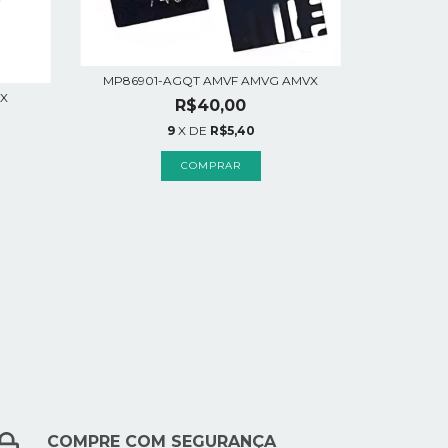
MP86901-AGQT AMVF AMVG AMVX
X
R$40,00
9
X DE
R$5,40
COMPRE COM SEGURANÇA