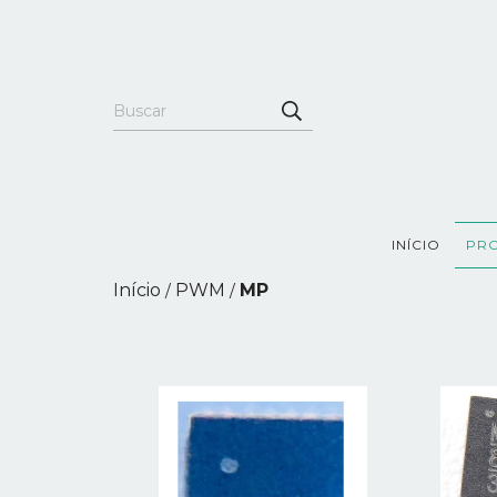
INÍCIO
PR
Início
PWM
MP
/
/