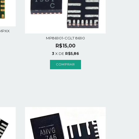
 MPXX
MP86901-CGLT 8690
R$15,00
3
X DE
R$5,86