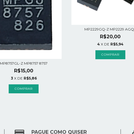
MP2229GQ-Z MP2229 AGQ
R$20,00
4
X DE
R$5,94
MP8757GL-Z MP8757 8757
R$15,00
3
X DE
R$5,86
PAGUE COMO QUISER