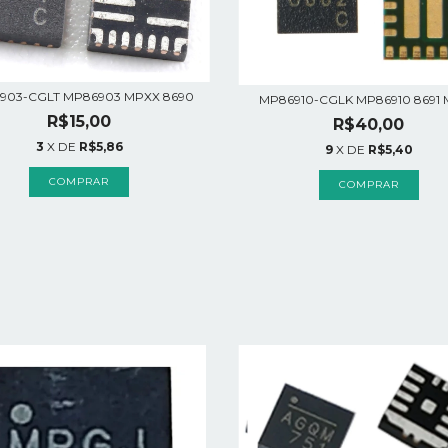
903-CGLT MP86903 MPXX 8690
MP86910-CGLK MP86910 8691
R$15,00
R$40,00
3
X DE
R$5,86
9
X DE
R$5,40