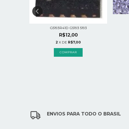
G5193R41D G5193 5193
R$12,00
2
X DE
R$7,00
ENVIOS PARA TODO O BRASIL