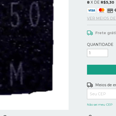
8
X DE
R$5,30
VER MEIOS D
Frete grát
QUANTIDADE
Entregas para o
Meios de e
Não sei meu CEP