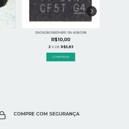
SN0608098RHBR SN 608098
R$10,00
2
X DE
R$5,83
COMPRE COM SEGURANÇA