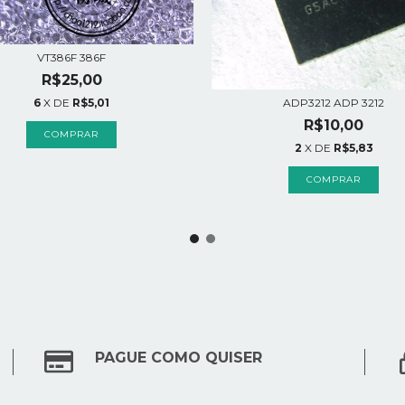
VT386F 386F
R$25,00
ADP3212 ADP 3212
6
X DE
R$5,01
R$10,00
2
X DE
R$5,83
PAGUE COMO QUISER