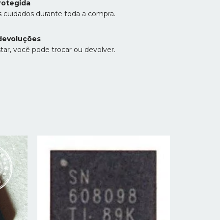
rotegida
 cuidados durante toda a compra.
devoluções
tar, você pode trocar ou devolver.
LTC3